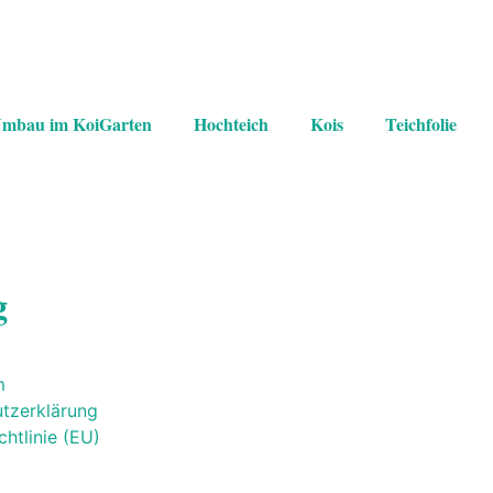
Umbau im KoiGarten
Hochteich
Kois
Teichfolie
g
m
tzerklärung
htlinie (EU)